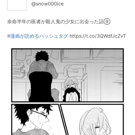
@snow000ice
余命半年の医者が殺人鬼の少女に出会った話⑨
#漫画が読めるハッシュタグ
https://t.co/3QWdfJcZvT