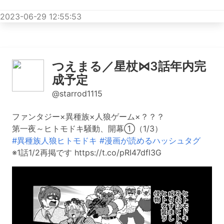
2023-06-29 12:55:53
つえまる／星杖⋈3話年内完
成予定
@starrod1115
ファンタジー×異種族×人狼ゲーム×？？？
第一夜～ヒトモドキ騒動、開幕①（1/3）
#異種族人狼ヒトモドキ
#漫画が読めるハッシュタグ
※1話1/2再掲です https://t.co/pRI47dfl3G