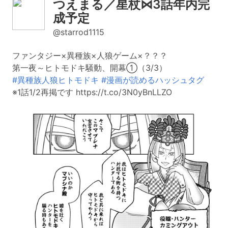
つえまる／星杖⋈3話年内完
成予定
@starrod1115
ファンタジー×異種族×人狼ゲーム×？？？
第一夜～ヒトモドキ騒動、開幕①（3/3）
#異種族人狼ヒトモドキ
#漫画が読めるハッシュタグ
※1話1/2再掲です https://t.co/3N0yBnLLZO