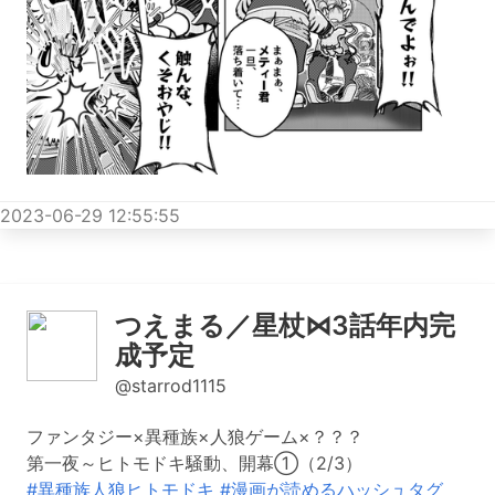
2023-06-29 12:55:55
つえまる／星杖⋈3話年内完
成予定
@starrod1115
ファンタジー×異種族×人狼ゲーム×？？？
第一夜～ヒトモドキ騒動、開幕①（2/3）
#異種族人狼ヒトモドキ
#漫画が読めるハッシュタグ