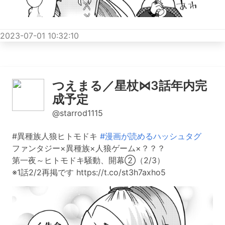
2023-07-01 10:32:10
つえまる／星杖⋈3話年内完
成予定
@starrod1115
#異種族人狼ヒトモドキ
#漫画が読めるハッシュタグ
ファンタジー×異種族×人狼ゲーム×？？？
第一夜～ヒトモドキ騒動、開幕②（2/3）
※1話2/2再掲です https://t.co/st3h7axho5