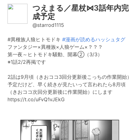
つえまる／星杖⋈3話年内完
成予定
@starrod1115
#異種族人狼ヒトモドキ
#漫画が読めるハッシュタグ
ファンタジー×異種族×人狼ゲーム×？？？
第一夜～ヒトモドキ騒動、開幕②（3/3）
※1話2/2再掲です
2話は9月頃（きおココ3回分更新後こっちの作業開始）
予定だけど、早く続きが見たいって言われたら8月頃
（きおココ次回分更新後に作業開始）にします
https://t.co/uFvQ1vJEkG