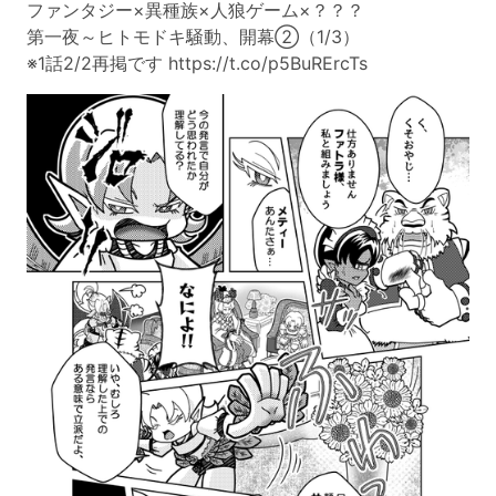
ファンタジー×異種族×人狼ゲーム×？？？
第一夜～ヒトモドキ騒動、開幕②（1/3）
※1話2/2再掲です https://t.co/p5BuRErcTs