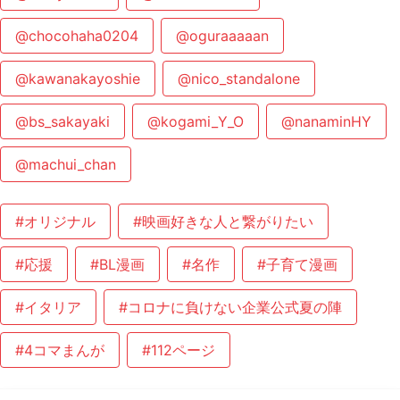
@chocohaha0204
@oguraaaaan
@kawanakayoshie
@nico_standalone
@bs_sakayaki
@kogami_Y_O
@nanaminHY
@machui_chan
#オリジナル
#映画好きな人と繋がりたい
#応援
#BL漫画
#名作
#子育て漫画
#イタリア
#コロナに負けない企業公式夏の陣
#4コマまんが
#112ページ