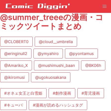
@summer_treeeの漫画・コ
ミックツイートまとめ
@CLOBERT0
@cloud__umbrella
@eringinull2
@ymyahiro
@pyontamus
@Amariko_X
@mushimushi_baan
@BK06h
@ikiromusi
@ugokuosakana
#オネェ女王と白雪姫
#創作漫画
#育児漫画
#キューバ
#漫画が読めるハッシュタグ