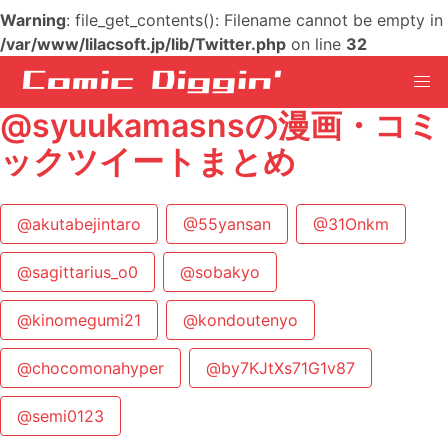
Warning
: file_get_contents(): Filename cannot be empty in
/var/www/lilacsoft.jp/lib/Twitter.php
on line
32
@syuukamasnsの漫画・コミ
ックツイートまとめ
@akutabejintaro
@55yansan
@31Onkm
@sagittarius_o0
@sobakyo
@kinomegumi21
@kondoutenyo
@chocomonahyper
@by7KJtXs71G1v87
@semi0123