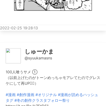
2022-02-25 19:28:13
しゅーかま
@syuukamasns
100人喰うサメ ①
（以前上げたのがトーンめっちゃモアレてたのでグレス
ケにして再UP🙇‍♂️）
#漫画
#創作漫画
#オリジナル
#漫画が読めるハッシュ
タグ
#冬の創作クラスタフォロー祭り
https://t.co/BcJk7EtDS1