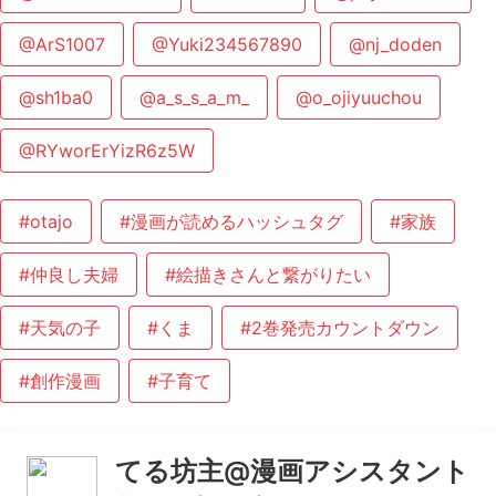
@ArS1007
@Yuki234567890
@nj_doden
@sh1ba0
@a_s_s_a_m_
@o_ojiyuuchou
@RYworErYizR6z5W
#otajo
#漫画が読めるハッシュタグ
#家族
#仲良し夫婦
#絵描きさんと繋がりたい
#天気の子
#くま
#2巻発売カウントダウン
#創作漫画
#子育て
てる坊主@漫画アシスタント