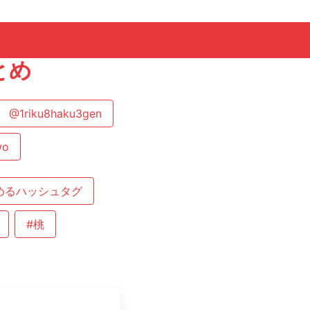
とめ
@1riku8haku3gen
wo
めるハッシュタグ
#桃