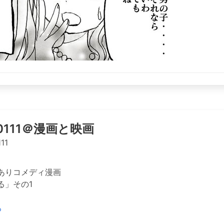
o0111＠漫画と映画
11
ありコメディ漫画
る」その1
る