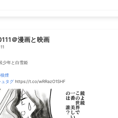
o0111＠漫画と映画
11
装少年と白雪姫
の狼煙
シュタグ
https://t.co/wRRazO1SHF