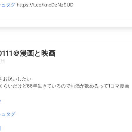
シュタグ
https://t.co/kncDzNz9UD
o0111＠漫画と映画
11
をお祝いしたい
歳くらいだけど66年生きているのでお酒が飲めるって1コマ漫画
る
シュタグ
国