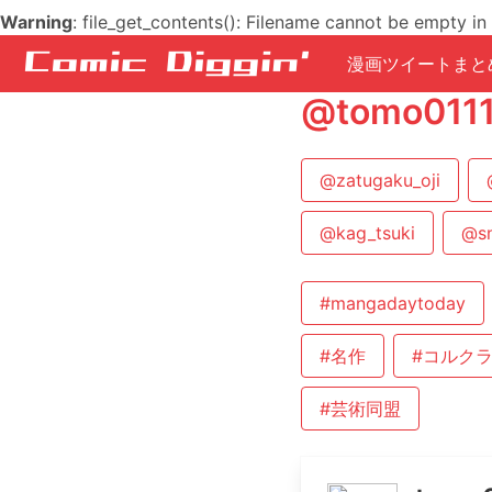
Warning
: file_get_contents(): Filename cannot be empty in
漫画ツイートまと
@tomo0
@zatugaku_oji
@kag_tsuki
@sn
#mangadaytoday
#名作
#コルク
#芸術同盟