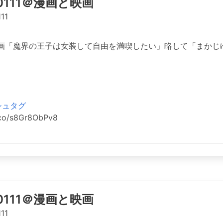
o0111＠漫画と映画
11
画「魔界の王子は女装して自由を満喫したい」略して「まかじ
シュタグ
.co/s8Gr8ObPv8
o0111＠漫画と映画
11