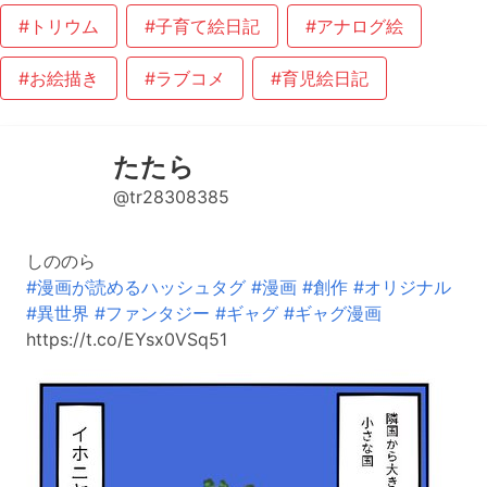
#トリウム
#子育て絵日記
#アナログ絵
#お絵描き
#ラブコメ
#育児絵日記
たたら
@tr28308385
しののら
#漫画が読めるハッシュタグ
#漫画
#創作
#オリジナル
#異世界
#ファンタジー
#ギャグ
#ギャグ漫画
https://t.co/EYsx0VSq51