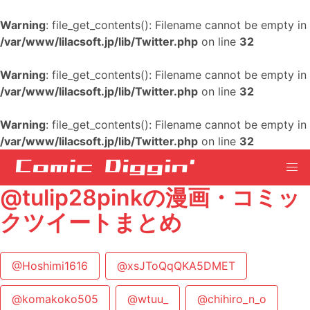
Warning
: file_get_contents(): Filename cannot be empty in
/var/www/lilacsoft.jp/lib/Twitter.php
on line
32
Warning
: file_get_contents(): Filename cannot be empty in
/var/www/lilacsoft.jp/lib/Twitter.php
on line
32
Warning
: file_get_contents(): Filename cannot be empty in
/var/www/lilacsoft.jp/lib/Twitter.php
on line
32
@tulip28pinkの漫画・コミッ
クツイートまとめ
@Hoshimi1616
@xsJToQqQKA5DMET
@komakoko505
@wtuu_
@chihiro_n_o