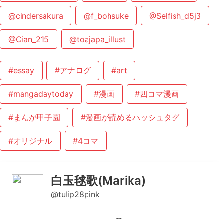
@cindersakura
@f_bohsuke
@Selfish_d5j3
@Cian_215
@toajapa_illust
#essay
#アナログ
#art
#mangadaytoday
#漫画
#四コマ漫画
#まんが甲子園
#漫画が読めるハッシュタグ
#オリジナル
#4コマ
白玉毬歌(Marika)
@tulip28pink