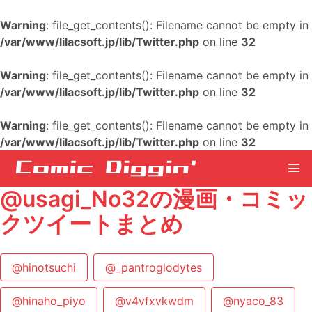
Warning
: file_get_contents(): Filename cannot be empty in
/var/www/lilacsoft.jp/lib/Twitter.php
on line
32
Warning
: file_get_contents(): Filename cannot be empty in
/var/www/lilacsoft.jp/lib/Twitter.php
on line
32
Warning
: file_get_contents(): Filename cannot be empty in
/var/www/lilacsoft.jp/lib/Twitter.php
on line
32
@usagi_No32の漫画・コミッ
クツイートまとめ
@hinotsuchi
@_pantroglodytes
@hinaho_piyo
@v4vfxvkwdm
@nyaco_83