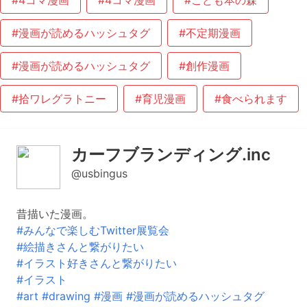
#4コマ漫画
#4コマ漫画
#こども本の森
#漫画が読めるハッシュタグ
#不定期漫画
#漫画が読めるハッシュタグ
#創作漫画
#拾ワレグラトニー
#育児漫画
#食べられます
カーフブランディング.inc
@usbingus
昔描いた漫画。
#みんなで楽しむTwitter展覧会
#絵描きさんと繋がりたい
#イラスト好きさんと繋がりたい
#イラスト
#art
#drawing
#漫画
#漫画が読めるハッシュタグ