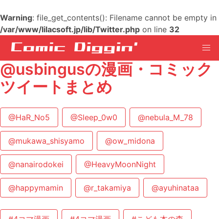
Warning
: file_get_contents(): Filename cannot be empty in
/var/www/lilacsoft.jp/lib/Twitter.php
on line
32
@usbingusの漫画・コミック
ツイートまとめ
@HaR_No5
@Sleep_0w0
@nebula_M_78
@mukawa_shisyamo
@ow_midona
@nanairodokei
@HeavyMoonNight
@happymamin
@r_takamiya
@ayuhinataa