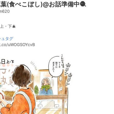
葉(食べこぼし)@お話準備中🧶
n620
上・下🎄
シュタグ
/t.co/uWOGSOYcvB