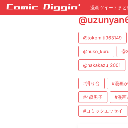
漫画ツイートまと
@uzuny
@tokomiti963149
@nuko_kuru
@2
@nakakazu_2001
#滑り台
#漫画
#4歳男子
#漫画
#コミックエッセイ