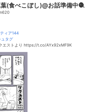
葉(食べこぼし)@お話準備中🧶
n620
ティア144
シュタグ
より https://t.co/AYx92xMF9K