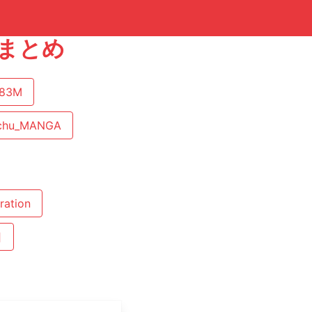
トまとめ
g83M
chu_MANGA
tration
日