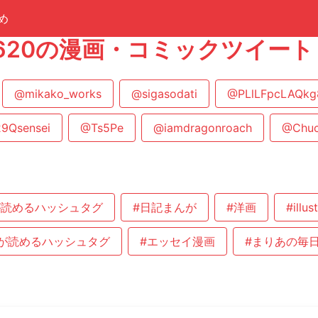
め
an620の漫画・コミックツイー
@mikako_works
@sigasodati
@PLlLFpcLAQk
9Qsensei
@Ts5Pe
@iamdragonroach
@Chu
が読めるハッシュタグ
#日記まんが
#洋画
#illus
が読めるハッシュタグ
#エッセイ漫画
#まりあの毎