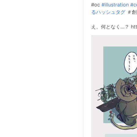
#oc
#illustration
#c
るハッシュタグ
＃創
え、何となく…？ https: