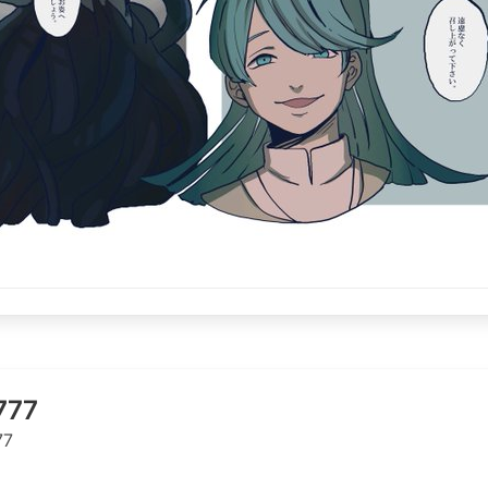
777
77