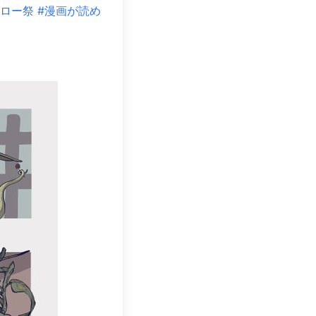
ォロー祭
#漫画が読め