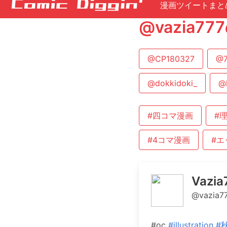
漫画ツイートまと
@vazia
@CP180327
@7
@dokkidoki_
@
#四コマ漫画
#
#4コマ漫画
#エ
Vazia
@vazia7
#oc
#illustration
#