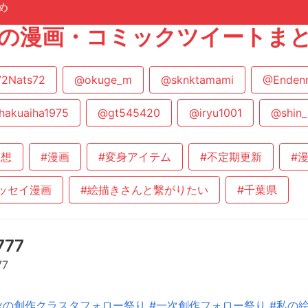
め
777の漫画・コミックツイートま
2Nats72
@okuge_m
@sknktamami
@Enden
hakuaiha1975
@gt545420
@iryu1001
@shin_
理想
#漫画
#変身アイテム
#不定期更新
#
ッセイ漫画
#絵描きさんと繫がりたい
#千葉県
777
77
秋の創作クラスタフォロー祭り
#一次創作フォロー祭り
#私の