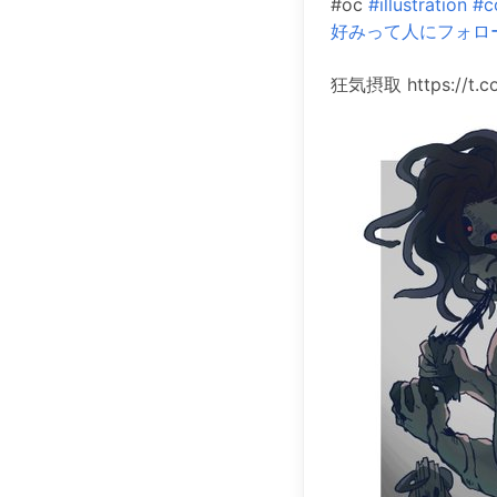
#oc
#illustration
#c
好みって人にフォロ
狂気摂取 https://t.c