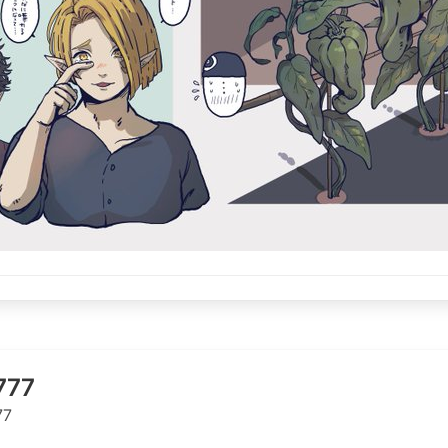
777
77