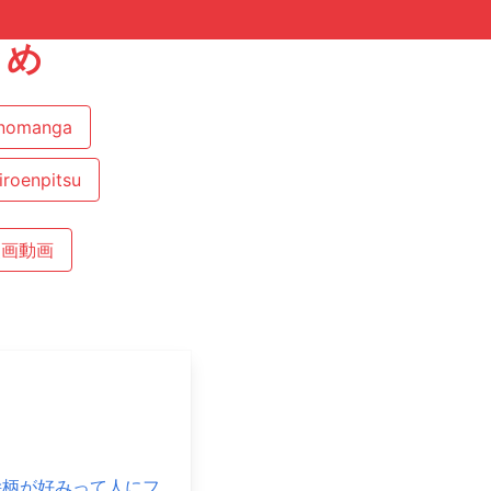
とめ
nomanga
iroenpitsu
漫画動画
絵柄が好みって人にフ