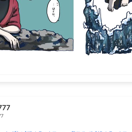
777
77