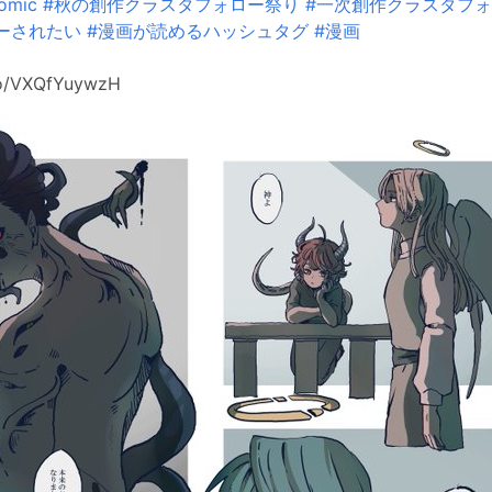
omic
#秋の創作クラスタフォロー祭り
#一次創作クラスタフ
ーされたい
#漫画が読めるハッシュタグ
#漫画
o/VXQfYuywzH