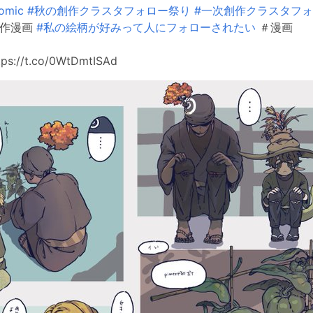
omic
#秋の創作クラスタフォロー祭り
#一次創作クラスタフ
作漫画
#私の絵柄が好みって人にフォローされたい
＃漫画
//t.co/0WtDmtISAd