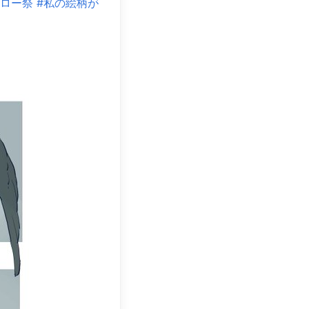
ォロー祭
#私の絵柄が