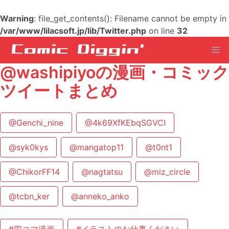
Warning
: file_get_contents(): Filename cannot be empty in
/var/www/lilacsoft.jp/lib/Twitter.php
on line
32
@washipiyoの漫画・コミック
ツイートまとめ
@Genchi_nine
@4k69XfKEbqSGVCI
@syk0kys
@mangatop11
@t0nt1
@ChikorFF14
@nagtatsu
@miz_circle
@tcbn_ker
@anneko_anko