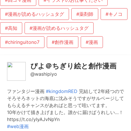
#四コマ漫画
#イラストのお仕事ください
#漫画が読めるハッシュタグ
#薬剤師
#キノコ
#高知
#漫画が読めるハッシュタグ
#chiringuitono7
#創作漫画
#漫画
ぴよ＠ちぎり絵と創作漫画
@washipiyo
ファンタジー漫画
#kingdomRED
完結して2年経つので
そろそろネットの海底に沈みそうですがサルベージして
もらえるチャンスがあればと思って呟いてます。
10年かけて描き上げました。誰かに届けばうれしい…！
https://t.co/yIyAJvNpYn
#web漫画