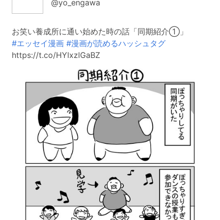
@yo_engawa
お笑い養成所に通い始めた時の話「同期紹介①」
#エッセイ漫画
#漫画が読めるハッシュタグ
https://t.co/HYlxzlGaBZ