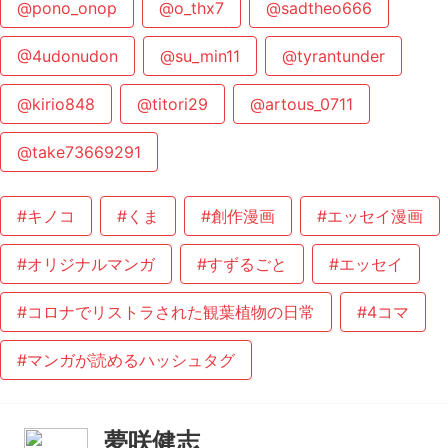
@pono_onop
@o_thx7
@sadtheo666
@4udonudon
@su_min11
@tyrantunder
@kirio848
@titori29
@artous_0711
@take73669291
#キノコ
#くま
#創作漫画
#エッセイ漫画
#オリジナルマンガ
#すずるごと
#エッセイ
#コロナでリストラされた観葉植物の日常
#4コマ
#マンガが読めるハッシュタグ
夢咲健志