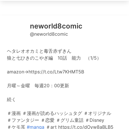
neworld8comic
@neworld8comic
ヘタレオオカミと毒舌赤ずきん
狼と七ひきのこやぎ編 10話 能力 （1/5）
amazon→https://t.co/Ltw7KHMT5B
月曜～金曜 毎週20：00更新
続く
＃漫画 ＃漫画が読めるハッシュタグ ＃オリジナル
＃ファンタジー ＃恋愛 ＃グリム童話 ＃Disney
＃ケモ耳
#manga
＃art https://t.co/dOyw8aBLB5