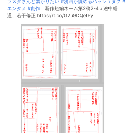
ラスタさんと繋がりたい
#漫画が読めるハッシュタグ
#
エンタメ
#創作
新作短編ネーム第2稿2-4ｐ途中経
過、若干修正 https://t.co/G2u9DQefPy