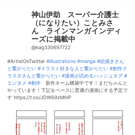
神山伊助 スーパー介護士
（になりたい）ことみさ
ん ラインマンガインディ
ーズに掲載中
@kag330697722
#ArtistOnTwitter
#Illustrations
#manga
#絵描きさん
と繋がりたい
#イラスト好きな人と繋がりたい
#創作ク
ラスタさんと繋がりたい
#漫画が読めるハッシュタグ
#
エンタメ
#創作
新作ネーム構築中です！まだちゃんと
やっています！下記をベースに普通の漫画にする予定で
す https://t.co/JDW69zMhiP