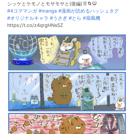
シッケとケモノとモサモサと(後編)🐰🌀🐯
#4コママンガ
#manga
#漫画が読めるハッシュタグ
#オリジナルキャラ
#うさぎ
#とら
#扇風機
https://t.co/z4qrgHNsSZ