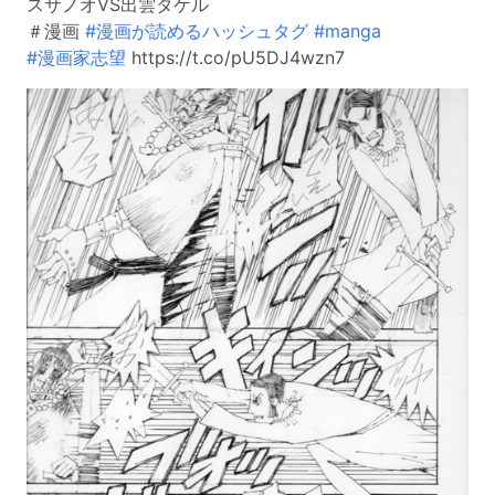
スサノオVS出雲タケル
＃漫画
#漫画が読めるハッシュタグ
#manga
#漫画家志望
https://t.co/pU5DJ4wzn7