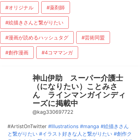
#オリジナル
#薬剤師
#絵描きさんと繋がりたい
#漫画が読めるハッシュタグ
#芸術同盟
#創作漫画
#4コママンガ
神山伊助 スーパー介護士
（になりたい）ことみさ
ん ラインマンガインディ
ーズに掲載中
@kag330697722
#ArtistOnTwitter
#Illustrations
#manga
#絵描きさん
と繋がりたい
#イラスト好きな人と繋がりたい
#創作ク